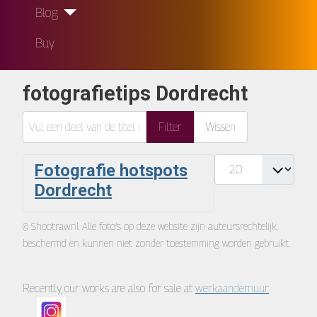
Blog
Buy
fotografietips Dordrecht
Vul een deel van de titel in
Filter
Wissen
Toon #
Fotografie hotspots
Dordrecht
© Shootraw.nl. Alle foto’s op deze website zijn auteursrechtelijk
beschermd en kunnen niet zonder toestemming worden gebruikt.
Recently, our works are also for sale at
werkaandemuur