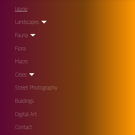
Home
Landscapes
Fauna
Flora
Macro
Cities
Street Photography
Buildings
Digital Art
Contact