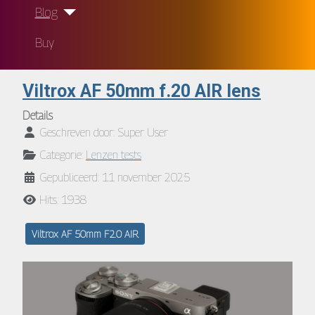
Blog
Buy
Viltrox AF 50mm f.20 AIR lens
Details
Geschreven door:
Super User
Categorie:
Lenzen tests
Gepubliceerd: 11 november 2025
Hits: 1938
Viltrox AF 50mm F2.0 AIR