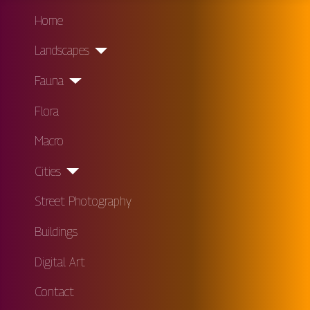
Home
Landscapes
Fauna
Flora
Macro
Cities
Street Photography
Buildings
Digital Art
Contact