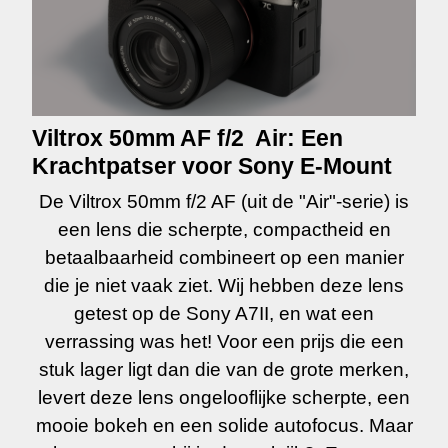
Viltrox 50mm
AF
f/2 Air: Een
Krachtpatser voor Sony E-Mount
De
Viltrox 50mm f/2 AF
(uit de "Air"-serie) is
een lens die
scherpte, compactheid en
betaalbaarheid
combineert op een manier
die je niet vaak ziet. Wij hebben deze lens
getest op de
Sony A7II
, en wat een
verrassing was het! Voor een
prijs die een
stuk lager ligt dan die van de grote merken
,
levert deze lens
ongelooflijke scherpte
, een
mooie bokeh
en een
solide autofocus
. Maar