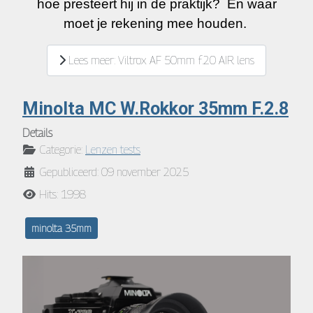
hoe presteert hij in de praktijk? En waar
moet je rekening mee houden.
Lees meer: Viltrox AF 50mm f.20 AIR lens
Minolta MC W.Rokkor 35mm F.2.8
Details
Categorie:
Lenzen tests
Gepubliceerd: 09 november 2025
Hits: 1998
minolta 35mm