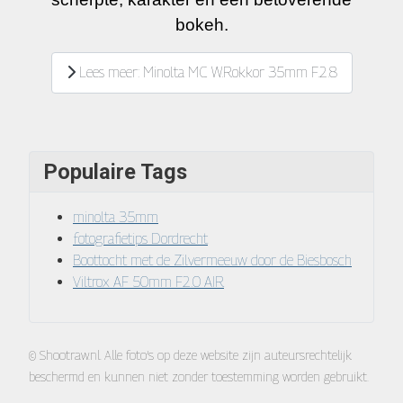
bokeh.
Lees meer: Minolta MC W.Rokkor 35mm F.2.8
Populaire Tags
minolta 35mm
fotografietips Dordrecht
Boottocht met de Zilvermeeuw door de Biesbosch
Viltrox AF 50mm F2.0 AIR
© Shootraw.nl. Alle foto’s op deze website zijn auteursrechtelijk
beschermd en kunnen niet zonder toestemming worden gebruikt.